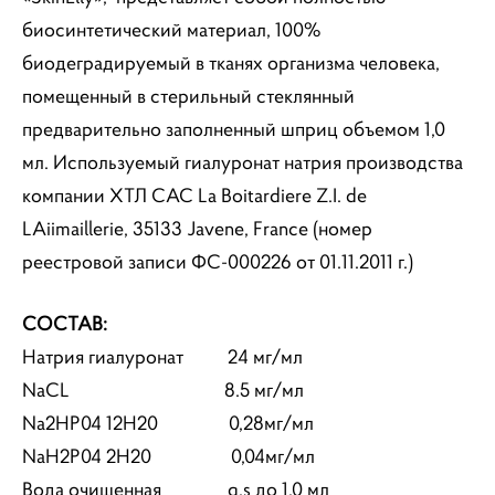
биосинтетический материал, 100%
биодеградируемый в тканях организма человека,
помещенный в стерильный стеклянный
предварительно заполненный шприц объемом 1,0
мл. Используемый гиалуронат натрия производства
компании ХТЛ САС La Boitardiere Z.I. de
LAiimaillerie, 35133 Javene, France (номер
реестровой записи ФС-000226 oт 01.11.2011 г.)
СОСТАВ:
Натрия гиалуронат 24 мг/мл
NaCL 8.5 мг/мл
Na2HP04 12H20 0,28мг/мл
NaH2P04 2H20 0,04мг/мл
Вода очищенная q.s до 1,0 мл