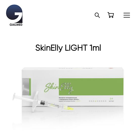
SkinElIy LIGHT 1ml