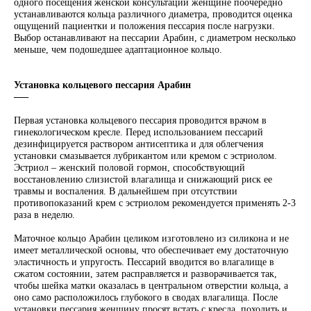
одного посещения женской консультации женщине поочередно
устанавливаются кольца различного диаметра, проводится оценка
ощущений пациентки и положения пессария после нагрузки.
Выбор останавливают на пессарии Арабин, с диаметром несколько
меньше, чем подошедшее адаптационное кольцо.
Установка кольцевого пессария Арабин
–––
Первая установка кольцевого пессария проводится врачом в
гинекологическом кресле. Перед использованием пессарий
дезинфицируется раствором антисептика и для облегчения
установки смазывается лубрикантом или кремом с эстриолом.
Эстриол – женский половой гормон, способствующий
восстановлению слизистой влагалища и снижающий риск ее
травмы и воспаления. В дальнейшем при отсутствии
противопоказаний крем с эстриолом рекомендуется применять 2-3
раза в неделю.
Маточное кольцо Арабин целиком изготовлено из силикона и не
имеет металлической основы, что обеспечивает ему достаточную
эластичность и упругость. Пессарий вводится во влагалище в
сжатом состоянии, затем расправляется и разворачивается так,
чтобы шейка матки оказалась в центральном отверстии кольца, а
оно само расположилось глубокого в сводах влагалища. После
установки пессария женщину просят встать с кресла, походить и