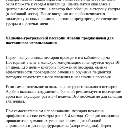
была прижата к сводам влагалища, шейка матки оказалась в
центральном отверстии, а леватор был обращен в сторону уретры
(к лобковой кости). После введения чаша обеспечивается
поддержку тазовых органов, а леватор предупреждает смещение
уретры и протечки мочи.
Чашечно-уретральный пессарий Арабин предназначен для
постоянного использования.
–––
Первичная установка пессария проводится в кабинете врача.
Повторный визит в женскую консультацию планируется через 10-
14 дней. Его цель – контроль положения пессария, оценка
эффективности проводимого лечения и обучение пациентки
методике самостоятельного введения и извлечения пессария.
Если самостоятельное использование урогенитального пессария
Арабин вызывает затруднение, больной рекомендуется посещение
врача или акушерки раз в 3-4 недели. Это необходимо для санации
влагалища.
При самостоятельном использовании пессария показаны
профилактические осмотры раз в 3-4 месяца. Санация влагалища
проводится в домашних условиях с помощью обычной
спринцовки и раствора фурацилина (хлоргексидина). Перед