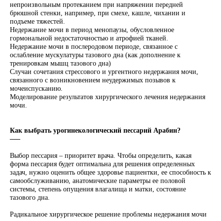
непроизвольным протеканием при напряжении передней
брюшной стенки, например, при смехе, кашле, чихании и
подъеме тяжестей.
Недержание мочи в период менопаузы, обусловленное
гормональной недостаточностью и атрофией тканей.
Недержание мочи в послеродовом периоде, связанное с
ослабление мускулатуры тазового дна (как дополнение к
тренировкам мышц тазового дна)
Случаи сочетания стрессового и ургентного недержания мочи,
связанного с возникновением неудержимых позывов к
мочеиспусканию.
Моделирование результатов хирургического лечения недержания
мочи.
Как выбрать урогинекологический пессарий Арабин?
–––
Выбор пессария – приоритет врача. Чтобы определить, какая
форма пессария будет оптимальна для решения определенных
задач, нужно оценить общее здоровье пациентки, ее способность к
самообслуживанию, анатомические параметры ее половой
системы, степень опущения влагалища и матки, состояние
тазового дна.
Радикальное хирургическое решение проблемы недержания мочи