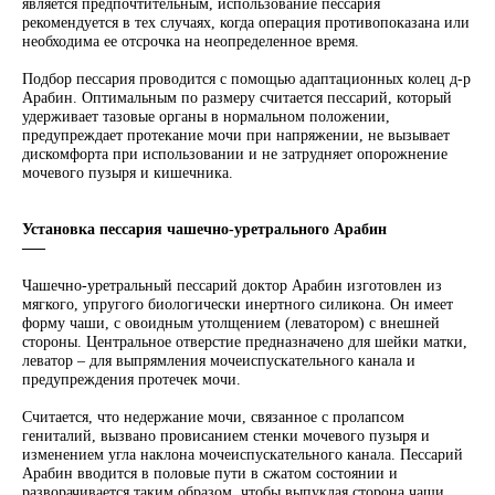
является предпочтительным, использование пессария
рекомендуется в тех случаях, когда операция противопоказана или
необходима ее отсрочка на неопределенное время.
Подбор пессария проводится с помощью адаптационных колец д-р
Арабин. Оптимальным по размеру считается пессарий, который
удерживает тазовые органы в нормальном положении,
предупреждает протекание мочи при напряжении, не вызывает
дискомфорта при использовании и не затрудняет опорожнение
мочевого пузыря и кишечника.
Установка пессария чашечно-уретрального Арабин
–––
Чашечно-уретральный пессарий доктор Арабин изготовлен из
мягкого, упругого биологически инертного силикона. Он имеет
форму чаши, с овоидным утолщением (леватором) с внешней
стороны. Центральное отверстие предназначено для шейки матки,
леватор – для выпрямления мочеиспускательного канала и
предупреждения протечек мочи.
Считается, что недержание мочи, связанное с пролапсом
гениталий, вызвано провисанием стенки мочевого пузыря и
изменением угла наклона мочеиспускательного канала. Пессарий
Арабин вводится в половые пути в сжатом состоянии и
разворачивается таким образом, чтобы выпуклая сторона чаши