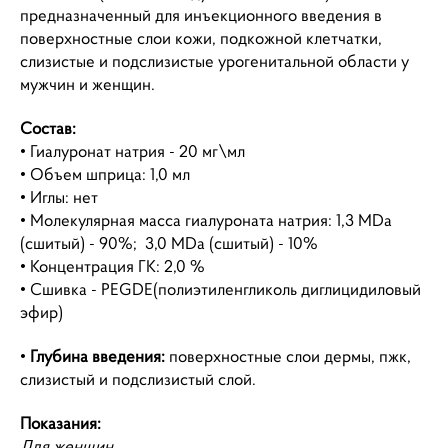
предназначенный для инъекционного введения в
поверхностные слои кожи, подкожной клетчатки,
слизистые и подслизистые урогенитальной области у
мужчин и женщин.
Состав:
• Гиалуронат натрия - 20 мг\мл
• Объем шприца: 1,0 мл
• Иглы: нет
• Молекулярная масса гиалуроната натрия: 1,3 MDa
(сшитый) - 90%; 3,0 MDa (сшитый) - 10%
• Концентрация ГК: 2,0 %
• Сшивка -
PEGDE
(полиэтиленгликоль диглицидиловый
эфир)
•
Глубина введения:
поверхностные слои дермы, пжк,
слизистый и подслизистый слой.
Показания:
Для женщин