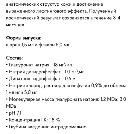
анатомических структур кожи и достижение
выраженного лифтингового эффекта. Полученный
косметический результат сохраняется в течение 3-4
месяцев.
Формы выпуска:
шприц 1,5 мл и флакон 5,0 мл
Состав:
• Гиалуронат натрия - 18 мг\мл
• Натрия дигидрофосфат - 0,1 мг\мл
• Динатрия гидрофосфат - 0,6 мг
• Натрия хлорид, раствор для инфузий 0,9% до объема
1 мл или 5,0 мл
• Молекулярная масса гиалуроната натрия: 1,2 MDa; 3,0
MDa
• рН 7,1
• Концентрация ГК: 1,8 %
• Глубина введения: интрадермально