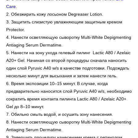
Care
.
2. Обезжирить кожу лосьоном Degreaser Lotion.
3. Защитить слизистую увлажняющим защитным кремом
Protector.
4. Нанести осветляющую сыворотку Multi-White Depigmenting
Antiaging Serum Dermatime.
5. Нанести на зону ухода гелевый пилинг Lactic A80 / Azelaic
A20+ Gel. Начиная со второй процедуры сначала наносить
один слой Pyruvic A40 w/s в качестве подготовки. Подождать
несколько минут для высыхания и затем нанести гель.
6. Время экспозиции 10–15 минут. В случае, когда
предварительно наносится слой Pyruvic A40 w/s, необходимо
сократить время контакта пилинга Lactic A80 / Azelaic A20+
Gel до 8–10 минут.
7. Обильно смыть водой, и осушить зону нанесения.
8. Нанести осветляющую сыворотку Multi-White Depigmenting
Antiaging Serum Dermatime.
9. Завершить процедуру нанесением крема с ретинолом