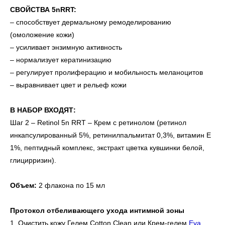
СВОЙСТВА 5nRRT:
– способствует дермальному ремоделированию
(омоложение кожи)
– усиливает энзимную активность
– нормализует кератинизацию
– регулирует пролиферацию и мобильность меланоцитов
– выравнивает цвет и рельеф кожи
В НАБОР ВХОДЯТ:
Шаг 2 – Retinol 5n RRT – Крем с ретинолом (ретинол
инкапсулированный 5%, ретинилпальмитат 0,3%, витамин Е
1%, пептидный комплекс, экстракт цветка кувшинки белой,
глицирризин).
Объем:
2 флакона по 15 мл
Протокол отбеливающего ухода интимной зоны
1. Очистить кожу Гелем Cotton Clean или Крем-гелем
Eva