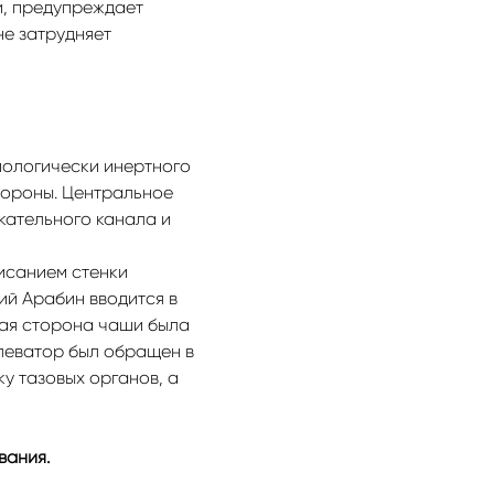
и, предупреждает
не затрудняет
иологически инертного
тороны. Центральное
кательного канала и
исанием стенки
ий Арабин вводится в
лая сторона чаши была
 леватор был обращен в
у тазовых органов, а
вания.