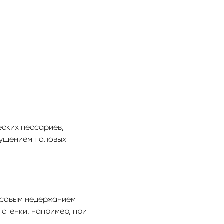
еских пессариев,
пущением половых
ессовым недержанием
стенки, например, при