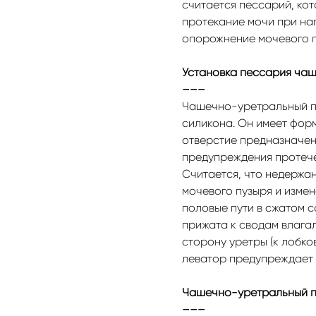
считается пессарий, ко
протекание мочи при на
опорожнение мочевого п
Установка пессария ча
–––
Чашечно-уретральный пе
силикона. Он имеет фор
отверстие предназначен
предупреждения протече
Считается, что недержа
мочевого пузыря и изме
половые пути в сжатом 
прижата к сводам влага
сторону уретры (к лобко
леватор предупреждает 
Чашечно-уретральный пе
–––