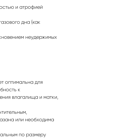
остью и атрофией
азового дна (как
икновением неудержимых
ет оптимальна для
бность к
ния влагалища и матки,
чтительным,
казана или необходима
мальным по размеру