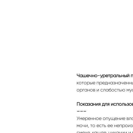
Чашечно-уретральный пе
которые предназначенны
органов и слабостью мус
Показания для использ
–––
Умеренное опущение вла
мочи, то есть ее непро
смехе, кашле, чихании и