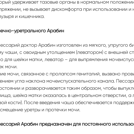
торый удерживает тазовые органы в нормальном положени
пряжении, не вызывает дискомфорта при использовании и 
узыря и кишечника.
шечно-уретрального Арабин
ссарий доктор Арабин изготовлен из мягкого, упругого б
му чаши, с овоидным утолщением (леватором) с внешней с
о для шейки матки, леватор – для выпрямления мочеиспус
к мочи.
ние мочи, связанное с пролапсом гениталий, вызвано пров
нением угла наклона мочеиспускательного канала. Пессар
состоянии и разворачивается таким образом, чтобы выпук
лища, шейка матки оказалась в центральном отверстии, а
вой кости). После введения чаша обеспечивается поддержк
смещение уретры и протечки мочи.
ссарий Арабин предназначен для постоянного использо