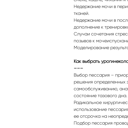
Недержание мочи в пери
тканей.
Недержание мочи в посл
дополнение к тренировк
Случаи сочетания стрес
позывов к мочеиспускан
Моделирование результа
Как выбрать урогинекол
–––
Выбор пессария – приор
решения определенных з
самообслуживанию, анат
состояние тазового дна.
Радикальное хирургичес
использование пессария
ее отсрочка на неопред
Подбор пессария провод