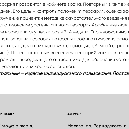
ссария проводится в кабинете врача. Повторный визит в 
 дней. Его цель – контроль положения пессария, оценка э
обучение пациентки методике самостоятельного введения 
спользование урогенитального пессария Арабин вызывает
е врача или акушерки раз в 3-4 недели. Это необходимо 
пользовании пессария показаны профилактические осмотр
одится в домашних условиях с помощью обычной спринц
на). Перед повторным введением пессарий моется в тепло
ром альгидсодежищего антисептика. Для облечения устан
лубриканты или крем с эстриолом.
альный – изделие индивидуального пользования. Постав
E-MAIL:
АДРЕС:
info@gialmed.ru
Москва, пр. Вернадского, д.