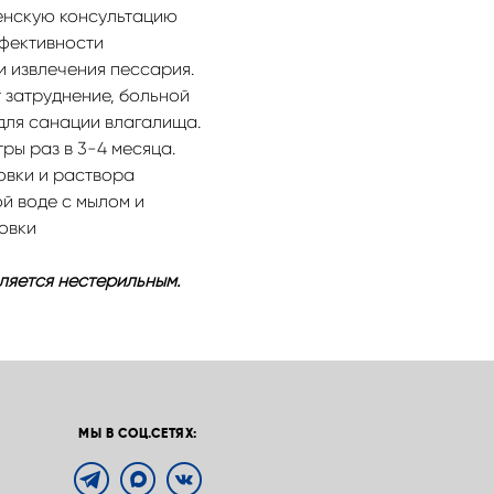
женскую консультацию
ффективности
и извлечения пессария.
 затруднение, больной
для санации влагалища.
ы раз в 3-4 месяца.
овки и раствора
й воде с мылом и
овки
ляется нестерильным.
МЫ В СОЦ.СЕТЯХ: