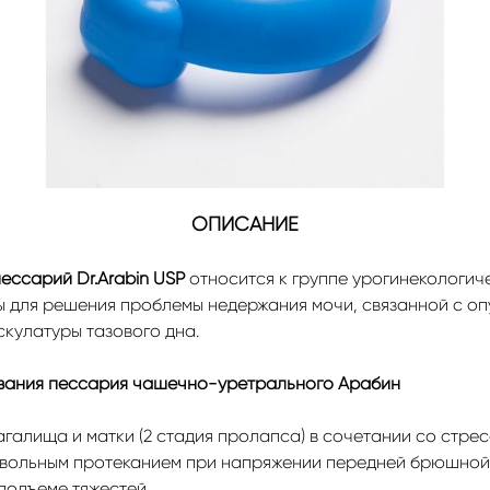
ОПИСАНИЕ
ссарий Dr.Arabin USP
относится к группе урогинекологич
 для решения проблемы недержания мочи, связанной с о
кулатуры тазового дна.
ования пессария чашечно-уретрального Арабин
галища и матки (2 стадия пролапса) в сочетании со стр
извольным протеканием при напряжении передней брюшной 
 подъеме тяжестей.