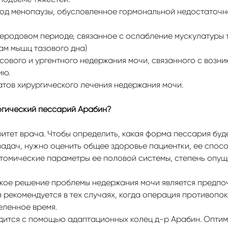
од менопаузы, обусловленное гормональной недостаточн
еродовом периоде, связанное с ослабление мускулатуры т
ам мышц тазового дна)
сового и ургентного недержания мочи, связанного с возн
ию.
тов хирургического лечения недержания мочи.
огический пессарий Арабин?
итет врача. Чтобы определить, какая форма пессария буд
адач, нужно оценить общее здоровье пациентки, ее спосо
омические параметры ее половой системы, степень опуще
кое решение проблемы недержания мочи является предпо
 рекомендуется в тех случаях, когда операция противопо
еленное время.
ится с помощью адаптационных колец д-р Арабин. Опти