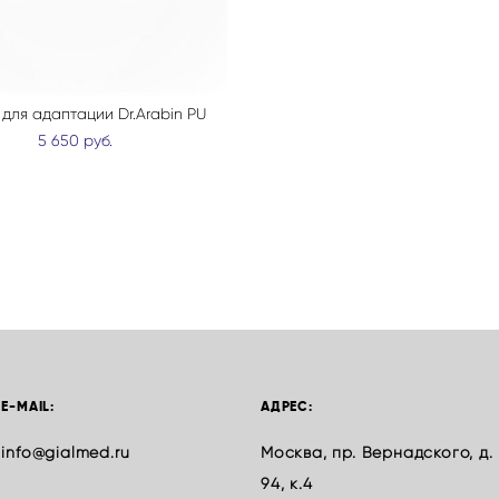
для адаптации Dr.Arabin PU
5 650 pуб.
E-MAIL:
АДРЕС:
info@gialmed.ru
Москва, пр. Вернадского, д.
94, к.4